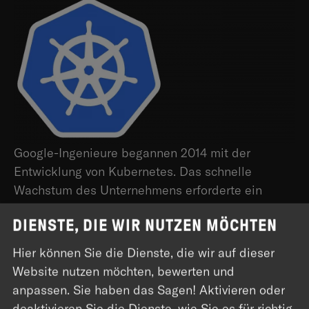
Google-Ingenieure begannen 2014 mit der
Entwicklung von Kubernetes. Das schnelle
Wachstum des Unternehmens erforderte ein
leistungsfähiges und skalierbares System, das in
DIENSTE, DIE WIR NUTZEN MÖCHTEN
der Lage ist, die Infrastruktur zu verwalten, die für
die Versorgung der Massen benötigt wird. Zu
Hier können Sie die Dienste, die wir auf dieser
dieser Zeit nutzte Google bereits seit über zehn
Website nutzen möchten, bewerten und
Jahren Container-Technologien und hatte Tools
anpassen. Sie haben das Sagen! Aktivieren oder
und Prozesse für deren Verwaltung in großem
deaktivieren Sie die Dienste, wie Sie es für richtig