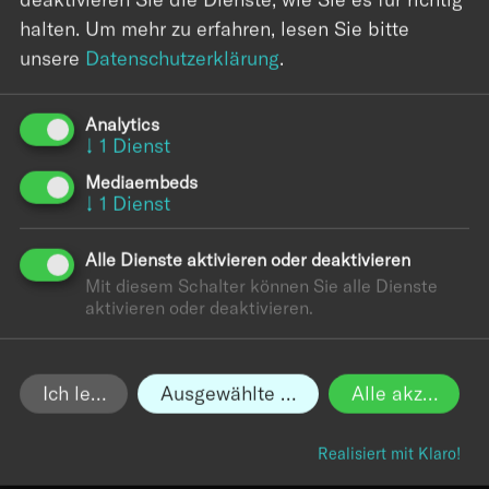
Maßstab entwickelt. Mit Kubernetes sollten viele
halten.
Um mehr zu erfahren, lesen Sie bitte
dieser Ideen in einer einzigen Open-Source-
unsere
Datenschutzerklärung
.
Plattform zusammengefasst werden, die jeder
nutzen konnte.
Analytics
↓
1
Dienst
Seit seiner Einführung hat sich Kubernetes rasant
Mediaembeds
entwickelt und eine breite und aktive Community
↓
1
Dienst
von Unterstützern gewonnen. Aufgrund seiner
Benutzerfreundlichkeit, Flexibilität und
Alle Dienste aktivieren oder deaktivieren
Skalierbarkeit hat es in den letzten Jahren eine
Mit diesem Schalter können Sie alle Dienste
hohe Akzeptanz erfahren und sich als eines der
aktivieren oder deaktivieren.
führenden Container-Orchestrierungssysteme
etabliert.
Ich lehne ab
Ausgewählte akzeptieren
Alle akzeptiere
Containerisierung spielt eine wesentliche Rolle in
der modernen Softwareentwicklung. Obwohl es
Realisiert mit Klaro!
das Konzept der Containerisierung bereits seit